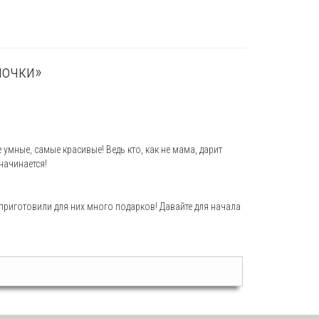
мочки»
умные, самые красивые! Ведь кто, как не мама, дарит
начинается!
 приготовили для них много подарков! Давайте для начала