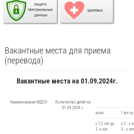
Вакантные места для приема
(перевода)
Вакантные места на 01.09.2024г.
Наименование МДОУ
Количество детей на
01.09.2024 г.
ясли
1 мл.гр.
с 1,5 лет до
с 2 - х 
2 -х лет
3 - х лет