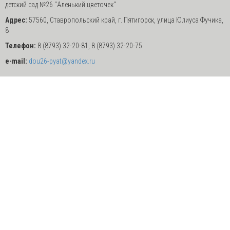
детский сад №26 "Аленький цветочек"
Адрес:
57560, Ставропольский край, г. Пятигорск, улица Юлиуса Фучика,
8
Телефон:
8 (8793) 32-20-81, 8
(8793) 32-20-75
e-mail:
dou26-pyat@yandex.ru